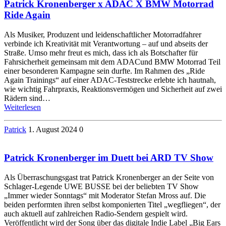
Patrick Kronenberger x ADAC X BMW Motorrad
Ride Again
Als Musiker, Produzent und leidenschaftlicher Motorradfahrer
verbinde ich Kreativität mit Verantwortung – auf und abseits der
Straße. Umso mehr freut es mich, dass ich als Botschafter für
Fahrsicherheit gemeinsam mit dem ADACund BMW Motorrad Teil
einer besonderen Kampagne sein durfte. Im Rahmen des „Ride
Again Trainings“ auf einer ADAC-Teststrecke erlebte ich hautnah,
wie wichtig Fahrpraxis, Reaktionsvermögen und Sicherheit auf zwei
Rädern sind…
Weiterlesen
Patrick
1. August 2024
0
Patrick Kronenberger im Duett bei ARD TV Show
Als Überraschungsgast trat Patrick Kronenberger an der Seite von
Schlager-Legende UWE BUSSE bei der beliebten TV Show
„Immer wieder Sonntags“ mit Moderator Stefan Mross auf. Die
beiden performten ihren selbst komponierten Titel „wegfliegen“, der
auch aktuell auf zahlreichen Radio-Sendern gespielt wird.
Veröffentlicht wird der Song über das digitale Indie Label „Big Ears