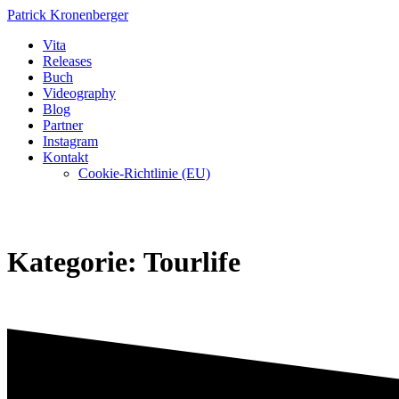
Zum
Patrick
Kronenberger
Inhalt
Vita
springen
Releases
Buch
Videography
Blog
Partner
Instagram
Kontakt
Cookie-Richtlinie (EU)
Kategorie:
Tourlife