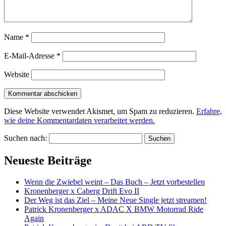
Name
*
E-Mail-Adresse
*
Website
Diese Website verwendet Akismet, um Spam zu reduzieren.
Erfahre,
wie deine Kommentardaten verarbeitet werden.
Suchen nach:
Neueste Beiträge
Wenn die Zwiebel weint – Das Buch – Jetzt vorbestellen
Kronenberger x Caberg Drift Evo II
Der Weg ist das Ziel – Meine Neue Single jetzt streamen!
Patrick Kronenberger x ADAC X BMW Motorrad Ride
Again